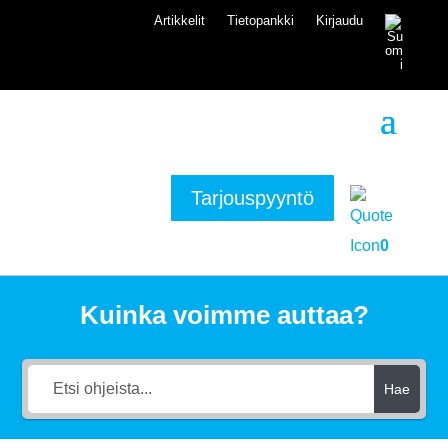
Artikkelit
Tietopankki
Kirjaudu
Tarjouspyyntö
0
Kuinka voimme auttaa?
Hae