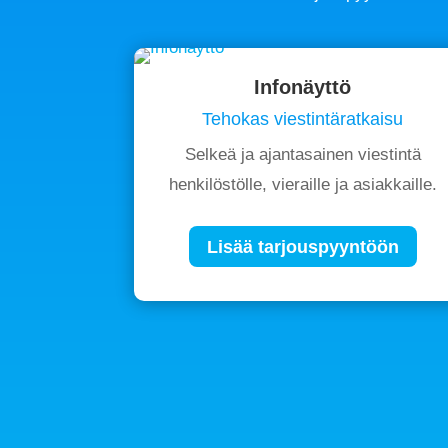
Infonäyttö
Tehokas viestintäratkaisu
Selkeä ja ajantasainen viestintä
henkilöstölle, vieraille ja asiakkaille.
Lisää tarjouspyyntöön