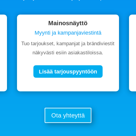
Mainosnäyttö
Myynti ja kampanjaviestintä
Tuo tarjoukset, kampanjat ja brändiviestit
näkyvästi esiin asiakastiloissa.
Lisää tarjouspyyntöön
Ota yhteyttä