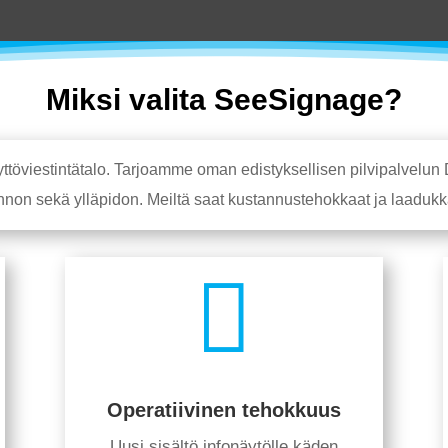
Miksi valita SeeSignage?
töviestintätalo. Tarjoamme oman edistyksellisen pilvipalvelun D
non sekä ylläpidon. Meiltä saat kustannustehokkaat ja laadukkaa

Operatiivinen tehokkuus
Uusi sisältö infonäytölle käden