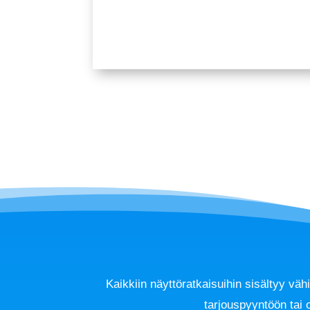
Kaikkiin näyttöratkaisuihin sisältyy vä
tarjouspyyntöön tai o