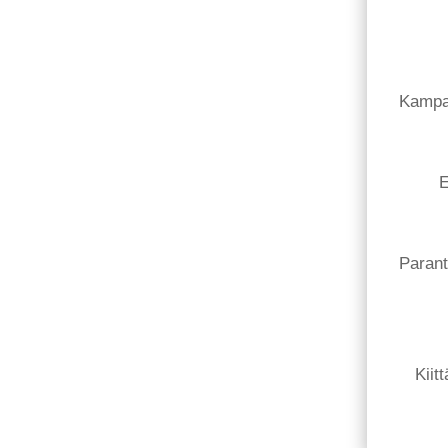
Kampan
E
Parant
Kiit