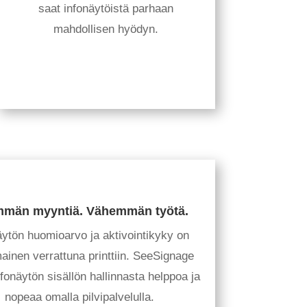
saat infonäytöistä parhaan
mahdollisen hyödyn.
män myyntiä. Vähemmän työtä.
äytön huomioarvo ja aktivointikyky on
mainen verrattuna printtiin. SeeSignage
fonäytön sisällön hallinnasta helppoa ja
nopeaa omalla pilvipalvelulla.