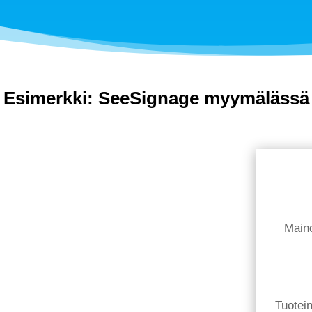
Esimerkki: SeeSignage myymälässä
Maino
Tuotei