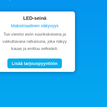
LED-seinä
Maksimaalinen näkyvyys
Tuo viestisi esiin suurikokoisena ja
vaikuttavana ratkaisuna, joka näkyy
kauas ja erottuu selkeästi.
Lisää tarjouspyyntöön