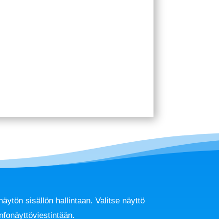
ytön sisällön hallintaan. Valitse näyttö
infonäyttöviestintään.