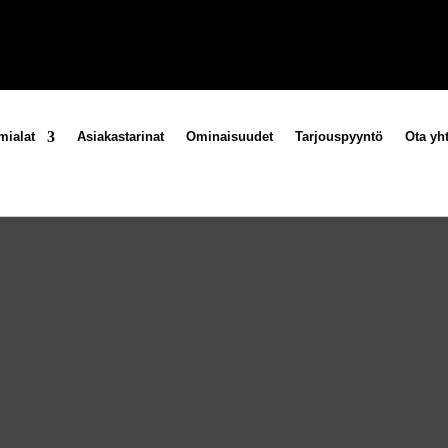
mialat
Asiakastarinat
Ominaisuudet
Tarjouspyyntö
Ota yht