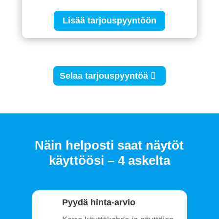
Lisää tarjouspyyntöön
Selaa tarjouspyyntöä
Näin helposti saat näytöt
käyttöösi – 4 askelta
Pyydä hinta-arvio