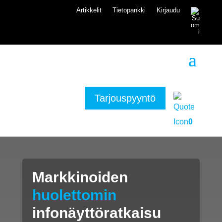
Artikkelit
Tietopankki
Kirjaudu
Tarjouspyyntö
0
Markkinoiden
huolettomin
infonäyttöratkaisu