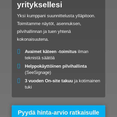
yrityksellesi
Yksi kumppani suunnittelusta ylläpitoon.
Toimitamme näytöt, asennuksen,
pilvihallinnan ja tuen yhtenä
kokonaisuutena.
Avaimet käteen -toimitus
ilman
teknistä säätöä
Helppokäyttöinen pilvihallinta
(SeeSignage)
3 vuoden On-site takuu
ja kotimainen
tuki
Pyydä hinta-arvio ratkaisulle