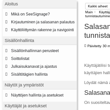
Aloitus
Kaikki aiheet
Main
Käyttäj
Mikä on SeeSignage?
tunnistautumin
Kirjautuminen ja salasanan palautus
Salasan
Käyttöliittymän rakenne ja navigointi
tunnist
Sisällönhallinta
Päivitetty
30 m
Sisällönhallinnan perusteet
Soittolistat
Käyttäjätilisi
Julkaisukanavat ja ajastus
käyttäjien hal
Sisältötägien hallinta
Löydät nämä as
Näytöt ja ympäristöt
Salasana
Näyttöjen hallinta ja asetukset
On suositeltav
Käyttäjät ja asetukset