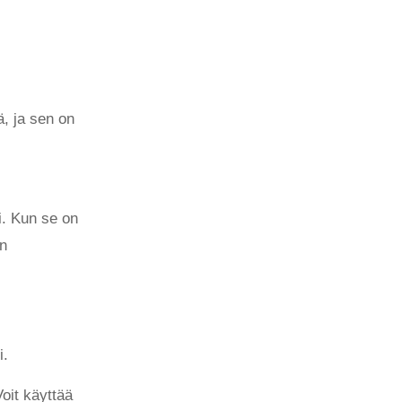
, ja sen on
i. Kun se on
in
i.
oit käyttää