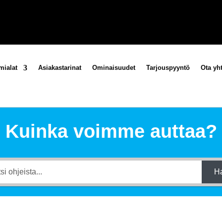
mialat
Asiakastarinat
Ominaisuudet
Tarjouspyyntö
Ota yht
Kuinka voimme auttaa?
H