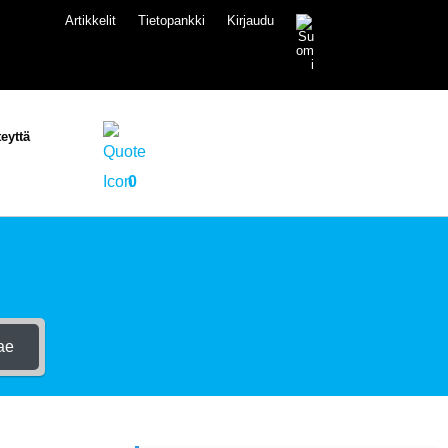
Artikkelit
Tietopankki
Kirjaudu
eyttä
0
ae