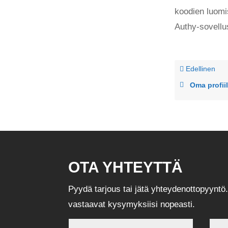
koodien luomis
Authy-sovellu
Edellinen
Oma profiil
OTA YHTEYTTÄ
Pyydä tarjous tai jätä yhteydenottopyyntö.
vastaavat kysymyksiisi nopeasti.