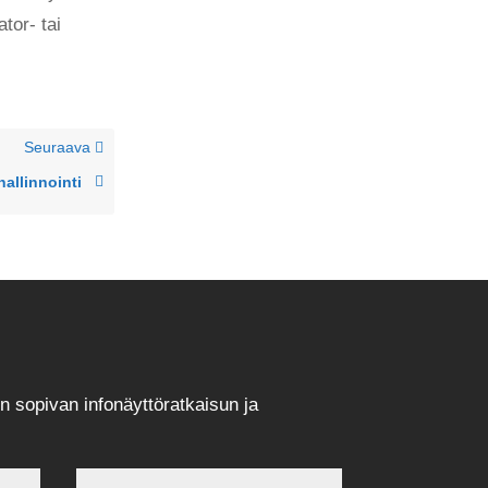
tor- tai
Seuraava
hallinnointi
n sopivan infonäyttöratkaisun ja