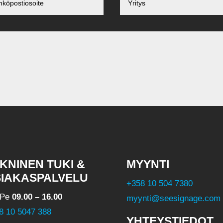
KNINEN TUKI &
MYYNTI
IAKASPALVELU
+358 10 504 7380
-Pe
09.00 – 16.00
myynti@seesignage.com
8 10 5047 388
YHTEYSTIEDOT