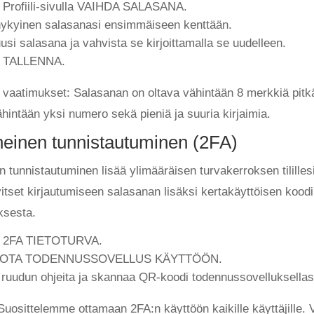
 Profiili-sivulla VAIHDA SALASANA.
ykyinen salasanasi ensimmäiseen kenttään.
usi salasana ja vahvista se kirjoittamalla se uudelleen.
a TALLENNA.
vaatimukset: Salasanan on oltava vähintään 8 merkkiä pitkä
ähintään yksi numero sekä pieniä ja suuria kirjaimia.
heinen tunnistautuminen (2FA)
 tunnistautuminen lisää ylimääräisen turvakerroksen tililles
itset kirjautumiseen salasanan lisäksi kertakäyttöisen kood
ksesta.
a 2FA TIETOTURVA.
se OTA TODENNUSSOVELLUS KÄYTTÖÖN.
ruudun ohjeita ja skannaa QR-koodi todennussovelluksellas
uosittelemme ottamaan 2FA:n käyttöön kaikille käyttäjille. V