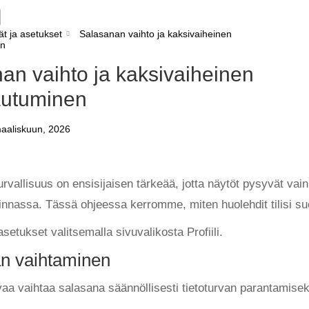
ät ja asetukset
Salasanan vaihto ja kaksivaiheinen
en
an vaihto ja kaksivaiheinen
autuminen
aaliskuun, 2026
 turvallisuus on ensisijaisen tärkeää, jotta näytöt pysyvät vain
linnassa. Tässä ohjeessa kerromme, miten huolehdit tilisi s
etukset valitsemalla sivuvalikosta Profiili.
n vaihtaminen
aa vaihtaa salasana säännöllisesti tietoturvan parantamisek