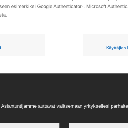
een esimerkiksi Google Authenticator-, Microsoft Authentica
sta.
i
Käyttäjien 
 Asiantuntijamme auttavat valitsemaan yrityksellesi parhaite