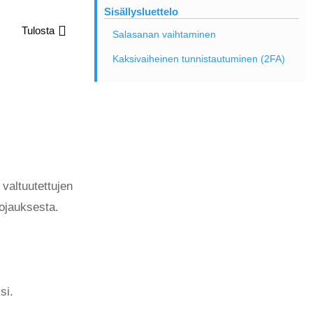
Sisällysluettelo
Tulosta
Salasanan vaihtaminen
Kaksivaiheinen tunnistautuminen (2FA)
 valtuutettujen
uojauksesta.
si.