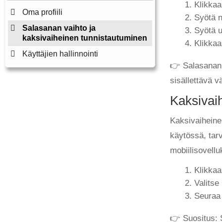
Klikkaa
Oma profiili
Syötä n
Salasanan vaihto ja
Syötä u
kaksivaiheinen tunnistautuminen
Klikka
Käyttäjien hallinnointi
👉 Salasanan 
sisällettävä v
Kaksivai
Kaksivaiheinen
käytössä, tarv
mobiilisovellu
Klikka
Valit
Seuraa 
👉 Suositus: S