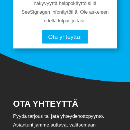
näkyvyyttä helppokäyttöisillä
SeeSignagen infonäytöillä. Ole askeleen
edellä kilpailijoitasi.
Ota yhteyttä!
OTA YHTEYTTÄ
Pyydä tarjous tai jätä yhteydenottopyyntö.
Asiantuntijamme auttavat valitsemaan