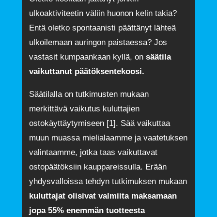
ulkoaktiviteetin väliin huonon kelin takia?
Entä oletko spontaanisti päättänyt lähteä
ulkoilemaan auringon paistaessa? Jos
vastasit kumpaankaan kyllä, on
säätila
vaikuttanut päätöksentekoosi.
Säätilalla on tutkimusten mukaan
merkittävä vaikutus kuluttajien
ostokäyttäytymiseen [1]. Sää vaikuttaa
muun muassa mielialaamme ja vaatetuksen
valintaamme, jotka taas vaikuttavat
ostopäätöksiin kauppareissulla. Erään
yhdysvalloissa tehdyn tutkimuksen mukaan
kuluttajat olisivat valmiita maksamaan
jopa 55% enemmän tuotteesta