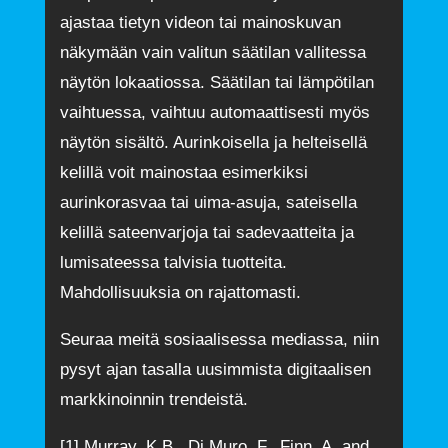
ajastaa tietyn videon tai mainoskuvan
näkymään vain valitun säätilan vallitessa
näytön lokaatiossa. Säätilan tai lämpötilan
vaihtuessa, vaihtuu automaattisesti myös
näytön sisältö. Aurinkoisella ja helteisellä
kelillä voit mainostaa esimerkiksi
aurinkorasvaa tai uima-asuja, sateisella
kelillä sateenvarjoja tai sadevaatteita ja
lumisateessa talvisia tuotteita.
Mahdollisuuksia on rajattomasti.
Seuraa meitä sosiaalisessa mediassa, niin
pysyt ajan tasalla uusimmista digitaalisen
markkinoinnin trendeistä.
[1]
Murray, K.B., Di Muro, F., Finn, A. and