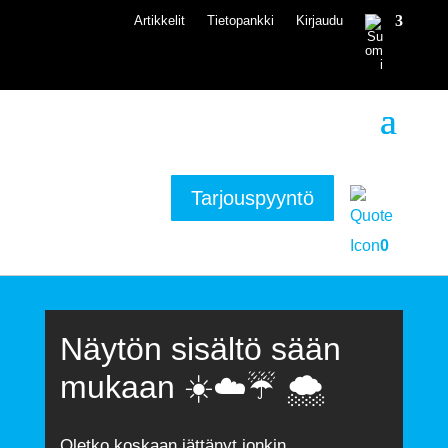
Artikkelit
Tietopankki
Kirjaudu
Tarjouspyyntö
0
Näytön sisältö sään
mukaan ☀️☁️☔️ 🌨
Oletko koskaan jättänyt jonkin