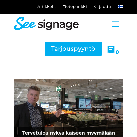
Artikkelit
Tietopankki
Kirjaudu
Tarjouspyyntö
0