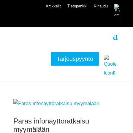
Artikkelit
Tietopankki
Kirjaudu
Tarjouspyyntö
0
Paras infonäyttöratkaisu
myymälään