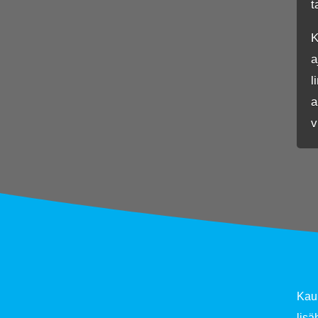
t
K
a
l
a
v
Kaup
lisä