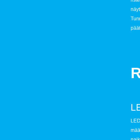
näyt
Tunn
päät
R
LE
LED-
määr
paik