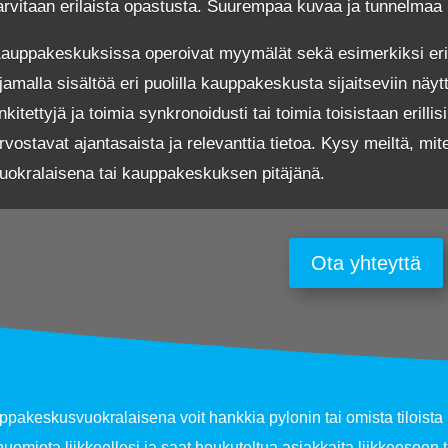
arvitaan erilaista opastusta. Suurempaa kuvaa ja tunnelmaa 
auppakeskuksissa operoivat myymälät sekä esimerkiksi eri b
jamalla sisältöä eri puolilla kauppakeskusta sijaitseviin näytt
inkitettyjä ja toimia synkronoidusti tai toimia toisistaan erilli
rvostavat ajantasaista ja relevanttia tietoa. Kysy meiltä, m
uokralaisena tai kauppakeskuksen pitäjänä.
Ota yhteyttä
pakeskusvuokralaisena voit hankkia pylonin tai omista tiloista
huomiota liikkeellesi ja saat houkuteltua asiakkaita liikkeeseen