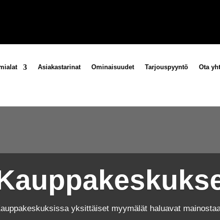
mialat
Asiakastarinat
Ominaisuudet
Tarjouspyyntö
Ota yht
Kauppakeskukse
auppakeskuksissa yksittäiset myymälät haluavat mainostaa