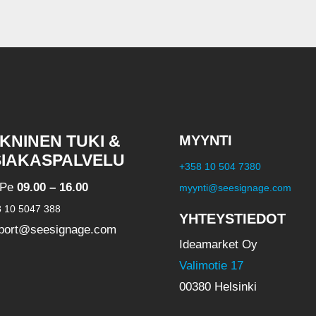
KNINEN TUKI &
MYYNTI
IAKASPALVELU
+358 10 504 7380
-Pe
09.00 – 16.00
myynti@seesignage.com
 10 5047 388
YHTEYSTIEDOT
port@seesignage.com
Ideamarket Oy
Valimotie 17
00380 Helsinki