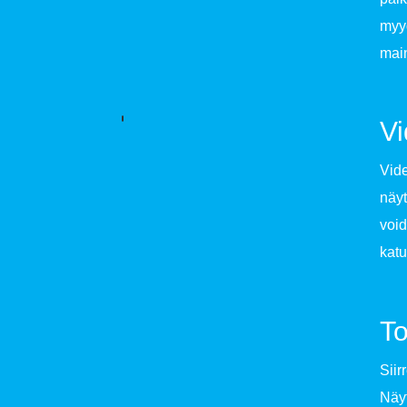
myyd
mai
Vi
Vide
näy
void
katu
To
Siir
Näyt