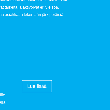
 tärkeitä ja aktivoivat eri yleisöä.
oaa asiakkaan tekemään järkiperäisiä
Lue lisää
lle
ällä