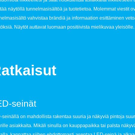
tää näytöllä tunnelmasisältöä ja tuotetietoa. Molemmat viestit ovat
elmasisältö vahvistaa brändiä ja informaation esittäminen vet
öksiä. Näytöt auttavat luomaan positiivista mielikuvaa yleisölle.
atkaisut
D-seinät
seinällä on mahdollista rakentaa suuria ja näkyviä pintoja suuri
ille asiakkaita. Mikäli sinulla on kauppapaikka tai palsta näkyv
alla, kannattaa siihen ehdottomasti asentaa LED-seinä ja alkaa