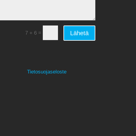
=
Lähetä
7 + 6
Tietosuojaseloste