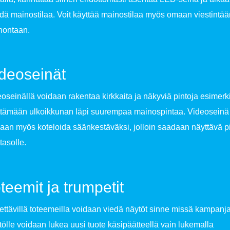
ä mainostilaa. Voit käyttää mainostilaa myös omaan viestintää
nontaan.
deoseinät
oseinällä voidaan rakentaa kirkkaita ja näkyviä pintoja esimerk
ttämään ulkoikkunan läpi suurempaa mainospintaa. Videoseinä
aan myös koteloida säänkestäväksi, jolloin saadaan näyttävä p
tasolle.
teemit ja trumpetit
rettävillä toteemeilla voidaan viedä näytöt sinne missä kampanja
ölle voidaan lukea uusi tuote käsipäätteellä vain lukemalla