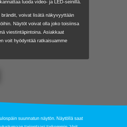
kannattaa luoda video- ja LED-seinillä.
rändit, voivat lisätä näkyvyyttään
öihin. Näytöt voivat olla joko toisiinsa
sinä viestintäpintoina. Asiakkaat
iten voit hyödyntää ratkaisuamme
 ulospäin suunnatun näytön. Näytöllä saat
 tutustumaan tarjontaasi tarkemmin. Voit