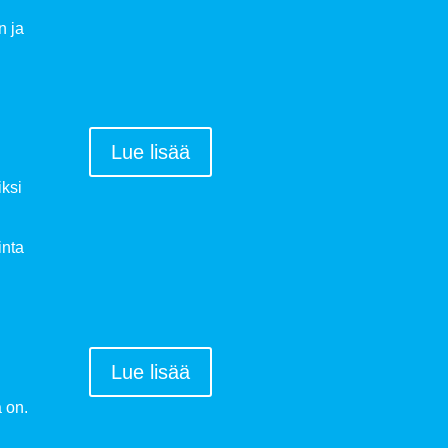
n ja
Lue lisää
iksi
inta
Lue lisää
 on.