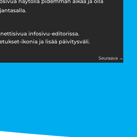
sivua näytöllä pidemmän aikaa ja olla
jantasalla.
nettisivua infosivu-editorissa.
etukset-ikonia ja lisää päivitysväli.
Seuraava
→