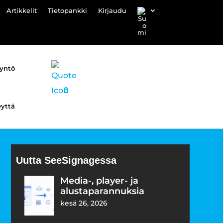
Artikkelit
Tietopankki
Kirjaudu
yyntö
0
eyttä
Uutta SeeSignagessa
Media-, player- ja
alustaparannuksia
kesä 26, 2026