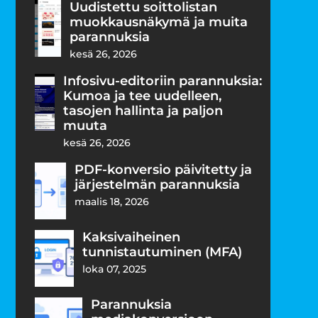
Uudistettu soittolistan
muokkausnäkymä ja muita
parannuksia
kesä 26, 2026
Infosivu-editoriin parannuksia:
Kumoa ja tee uudelleen,
tasojen hallinta ja paljon
muuta
kesä 26, 2026
PDF-konversio päivitetty ja
järjestelmän parannuksia
maalis 18, 2026
Kaksivaiheinen
tunnistautuminen (MFA)
loka 07, 2025
Parannuksia