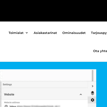
Toimialat
Asiakastarinat
Ominaisuudet
Tarjousp
Ota yht