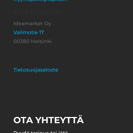
YHTEYSTIEDOT
Ideamarket Oy
Valimotie 17
00380 Helsinki
Tietosuojaseloste
OTA YHTEYTTÄ