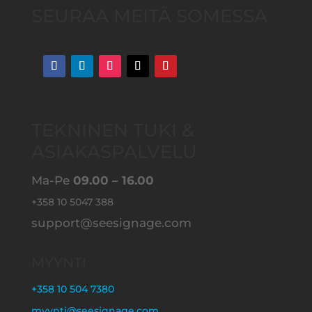
e
SEURAA MEITÄ SOMESSA
r
n
a
t
i
TEKNINEN TUKI &
v
ASIAKASPALVELU
e
:
Ma-Pe
09.00 – 16.00
+358 10 5047 388
support@seesignage.com
MYYNTI
+358 10 504 7380
myynti@seesignage.com