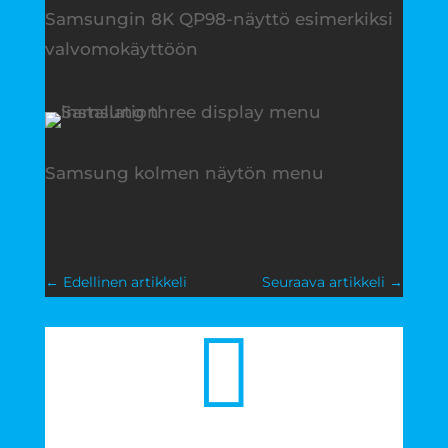
Samsungin 8K QP98-näyttö esimerkiksi
valvomokäyttöön
Samsung kolmen näytön menu
←
Edellinen artikkeli
Seuraava artikkeli
→
