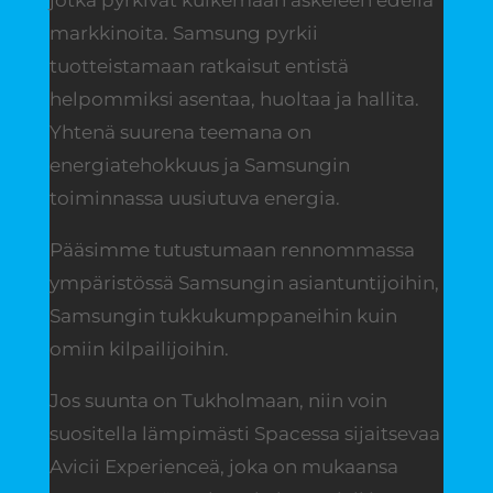
jotka pyrkivät kulkemaan askeleen edellä
markkinoita. Samsung pyrkii
tuotteistamaan ratkaisut entistä
helpommiksi asentaa, huoltaa ja hallita.
Yhtenä suurena teemana on
energiatehokkuus ja Samsungin
toiminnassa uusiutuva energia.
Pääsimme tutustumaan rennommassa
ympäristössä Samsungin asiantuntijoihin,
Samsungin tukkukumppaneihin kuin
omiin kilpailijoihin.
Jos suunta on Tukholmaan, niin voin
suositella lämpimästi Spacessa sijaitsevaa
Avicii Experienceä, joka on mukaansa