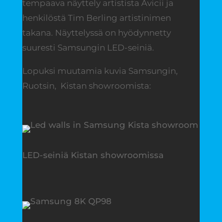
tempaava näyttely artistista Avicii ja
henkilöstä Tim Berling artistinimen
takana. Näyttelyssä on hyödynnetty
suuresti Samsungin LED-seiniä.
Lopuksi muutamia kuvia Samsungin,
Ruotsin, Kistan showroomista:
LED-seiniä Kistan showroomissa