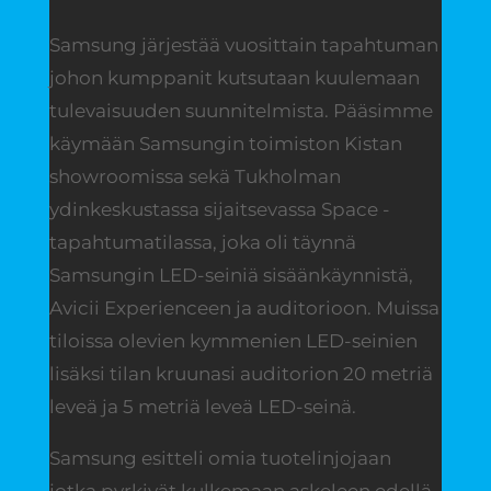
Samsung järjestää vuosittain tapahtuman
johon kumppanit kutsutaan kuulemaan
tulevaisuuden suunnitelmista. Pääsimme
käymään Samsungin toimiston Kistan
showroomissa sekä Tukholman
ydinkeskustassa sijaitsevassa Space -
tapahtumatilassa, joka oli täynnä
Samsungin LED-seiniä sisäänkäynnistä,
Avicii Experienceen ja auditorioon. Muissa
tiloissa olevien kymmenien LED-seinien
lisäksi tilan kruunasi auditorion 20 metriä
leveä ja 5 metriä leveä LED-seinä.
Samsung esitteli omia tuotelinjojaan