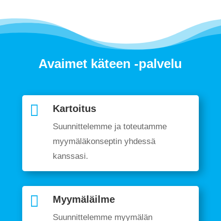
Avaimet käteen -palvelu

Kartoitus
Suunnittelemme ja toteutamme
myymäläkonseptin yhdessä
kanssasi.

Myymäläilme
Suunnittelemme myymälän