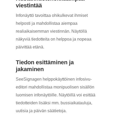
viestintää
Infonäyttö tavoittaa ohikulkevat ihmiset
helposti ja mahdollistaa aiempaa
realiaikaisemman viestinnän. Näytöllä
näkyviä tiedotteita on helppoa ja nopeaa
päivittää etänä.
Tiedon esittäminen ja
jakaminen
SeeSignagen helppokäyttöinen infosivu-
editori mahdollistaa monipuolisen sisällön
luomisen infonäytöille.
Näytöillä voi esittää
tiedotteiden lisäksi mm. bussiaikatauluja,
uutisia ja päivän säätietoja.